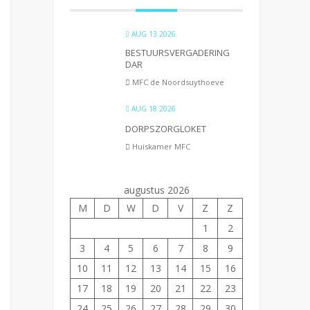
AUG 13 2026
BESTUURSVERGADERING
DAR
MFC de Noordsuythoeve
AUG 18 2026
DORPSZORGLOKET
Huiskamer MFC
augustus 2026
M
D
W
D
V
Z
Z
1
2
3
4
5
6
7
8
9
10
11
12
13
14
15
16
17
18
19
20
21
22
23
24
25
26
27
28
29
30