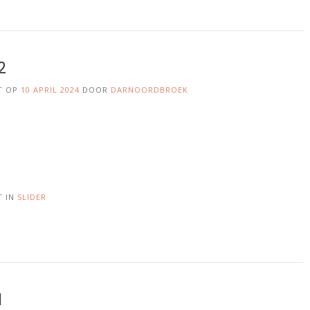
2
T OP
10 APRIL 2024
DOOR
DARNOORDBROEK
T IN
SLIDER
1