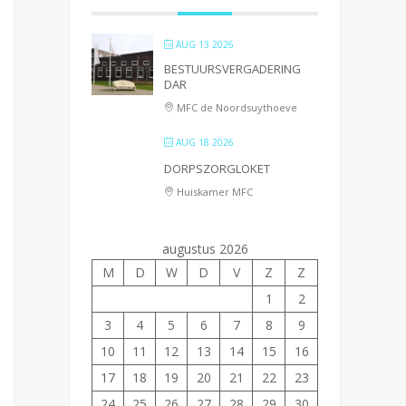
AUG 13 2026
BESTUURSVERGADERING
DAR
MFC de Noordsuythoeve
AUG 18 2026
DORPSZORGLOKET
Huiskamer MFC
augustus 2026
M
D
W
D
V
Z
Z
1
2
3
4
5
6
7
8
9
10
11
12
13
14
15
16
17
18
19
20
21
22
23
24
25
26
27
28
29
30