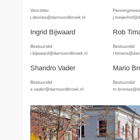
Voorzitter
Penningmees
j.devries@darnoordbroek.nl
j.meijerhof@
Ingrid Bijwaard
Rob Tim
Bestuurslid
Bestuurslid
i.bijwaard@darnoordbroek.nl
r.timans@dar
Shandro Vader
Mario Br
Bestuurslid
Bestuurslid
s.vader@darnoordbroek.nl
m.bronius@da