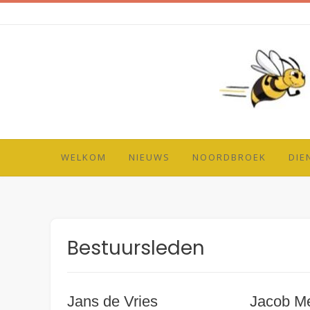
Spring
naar
inhoud
WELKOM
NIEUWS
NOORDBROEK
DIE
Bestuursleden
Jans de Vries
Jacob Me