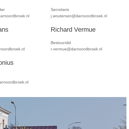
ter
Secretaris
darnoordbroek.nl
j.woutersen@darnoordbroek.nl
ans
Richard Vermue
Bestuurslid
noordbroek.nl
r.vermue@darnoordbroek.nl
onius
rnoordbroek.nl